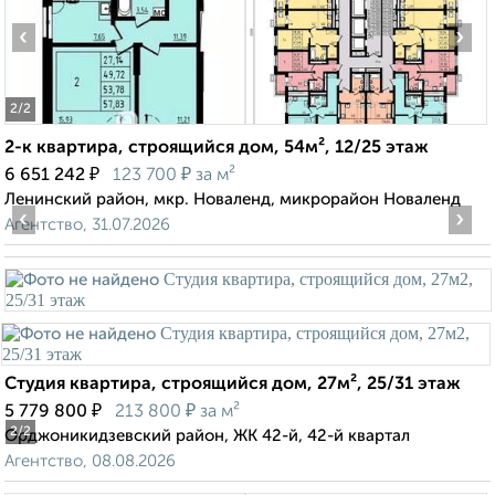
‹
›
2
/2
2-к квартира, строящийся дом, 54м², 12/25 этаж
₽
₽
6 651 242
123 700
за м²
Ленинский район, мкр. Новаленд, микрорайон Новаленд
‹
›
Агентство, 31.07.2026
Студия квартира, строящийся дом, 27м², 25/31 этаж
₽
₽
5 779 800
213 800
за м²
2
/2
Орджоникидзевский район, ЖК 42-й, 42-й квартал
Агентство, 08.08.2026