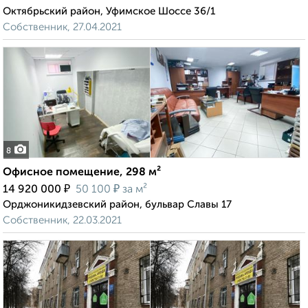
Октябрьский район, Уфимское Шоссе 36/1
Собственник, 27.04.2021
8
Офисное помещение, 298 м²
₽
₽
14 920 000
50 100
за м²
Орджоникидзевский район, бульвар Славы 17
Собственник, 22.03.2021