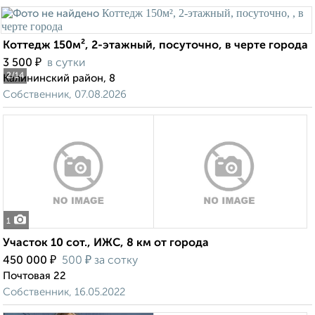
Коттедж 150м², 2-этажный, посуточно, в черте города
₽
3 500
в сутки
2
/14
Калининский район, 8
Собственник, 07.08.2026
1
Участок 10 сот., ИЖС, 8 км от города
₽
₽
450 000
500
за сотку
Почтовая 22
Собственник, 16.05.2022