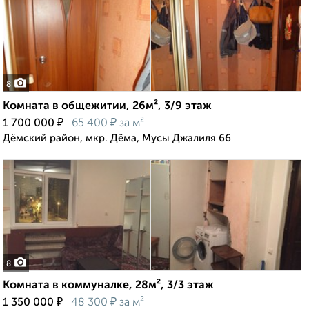
8
Комната в общежитии, 26м², 3/9 этаж
₽
₽
1 700 000
65 400
за м²
Дёмский район, мкр. Дёма, Мусы Джалиля 66
8
Комната в коммуналке, 28м², 3/3 этаж
₽
₽
1 350 000
48 300
за м²