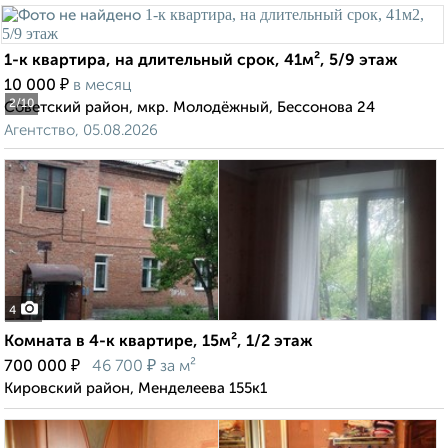
1-к квартира, на длительный срок, 41м², 5/9 этаж
₽
10 000
в месяц
2
/10
Советский район, мкр. Молодёжный, Бессонова 24
Агентство, 05.08.2026
4
Комната в 4-к квартире, 15м², 1/2 этаж
₽
₽
700 000
46 700
за м²
Кировский район, Менделеева 155к1