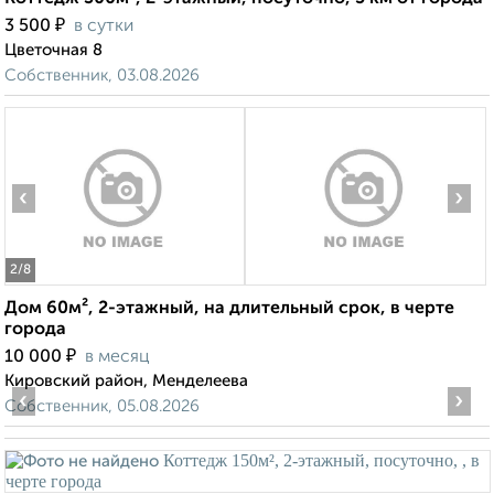
₽
3 500
в сутки
Цветочная 8
Собственник, 03.08.2026
‹
›
2
/8
Дом 60м², 2-этажный, на длительный срок, в черте
города
₽
10 000
в месяц
Кировский район, Менделеева
‹
›
Собственник, 05.08.2026