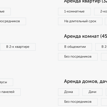
Аренда квартир (3
ные
1‑комнатные
2‑к
посредников
На длительный срок
Аренда комнат (45
В 2‑к квартире
В общежитии
В 2
Без посредников
Аренда домов, дач
аусы
п панелей
Дома
Дачи
Без посредников