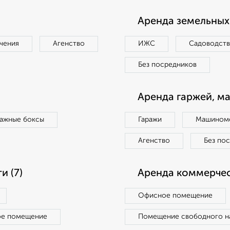
Аренда земельных 
чения
Агенство
ИЖС
Садоводст
Без посредников
Аренда гаржей, м
ражные боксы
Гаражи
Машиноме
Агенство
Без по
 (7)
Аренда коммерчес
Офисное помещение
ое помещение
Помещение свободного н