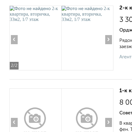
2-к 
3 3
Ордж
‹
›
Рядом
заезж
Агент
2
/2
1-к 
8 0
Сове
‹
›
В ква
фен. 