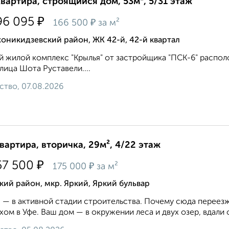
квартира, строящийся дом, 53м², 5/31 этаж
₽
96 095
₽
166 500
за м²
никидзевский район, ЖК 42-й, 42-й квартал
 жилой комплекс "Крылья" от застройщика "ПСК-6" распол
улица Шота Руставели....
ство, 07.08.2026
квартира, вторичка, 29м², 4/22 этаж
₽
57 500
₽
175 000
за м²
ий район, мкр. Яркий, Яркий бульвар
 — в активной стадии строительства. Почему сюда переез
хом в Уфе. Ваш дом — в окружении леса и двух озер, вдали о