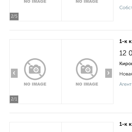
Собст
2
/5
1-к 
12 
Киров
‹
›
Новая
Агент
2
/1
1-к 