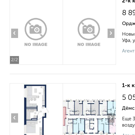
2-к 
8 8
Орджо
‹
›
Новый
Уфа, 
Агент
2
/2
1-к 
5 0
Дёмск
‹
›
Еще 3
возду