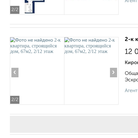
Агент
2
/2
2-к 
12 
Киров
‹
›
Общая
Эскро
Агент
2
/2