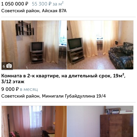
₽
₽
1 050 000
55 300
за м²
Советский район, Айская 87А
6
Комната в 2-к квартире, на длительный срок, 19м²,
3/12 этаж
₽
9 000
в месяц
Советский район, Минигали Губайдуллина 19/4