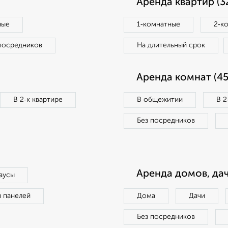
Аренда квартир (3
ные
1‑комнатные
2‑к
посредников
На длительный срок
Аренда комнат (45
В 2‑к квартире
В общежитии
В 2
Без посредников
Аренда домов, дач
аусы
п панелей
Дома
Дачи
Без посредников