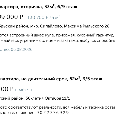
квартира, вторичка, 33м², 6/9 этаж
₽
99 000
₽
130 700
за м²
рьский район, мкр. Сипайлово, Максима Рыльского 28
тся встроенный шкаф купе, прихожая, кухонный гарнитур, е
ждайтесь утренним солнцем и закатами, любуясь спокойным
ство, 06.08.2026
квартира, на длительный срок, 52м², 3/5 этаж
₽
000
в месяц
ский район, 50-летия Октября 11/1
ото соответствуют реальности, вся мебель и техника оста
ное телевидение. 9 0 2 2 7 7 6 9 2 9 ...