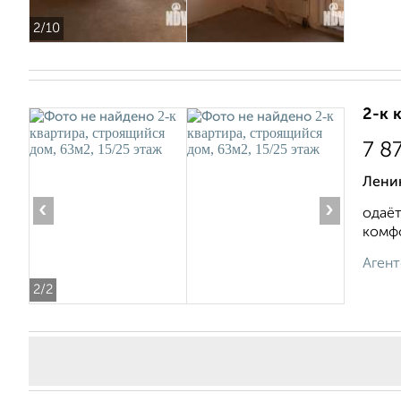
2
/10
2-к 
7 8
Лени
‹
›
одаёт
комфо
Агент
2
/2