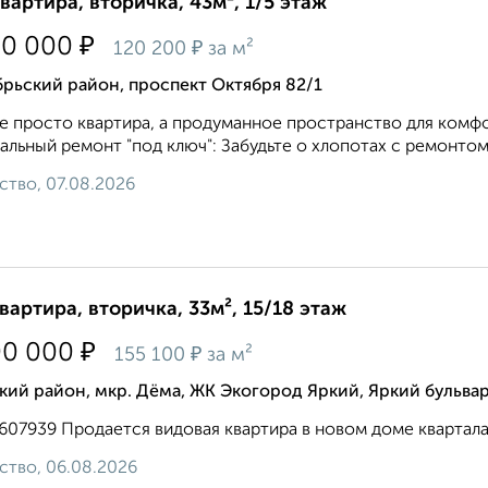
квартира, вторичка, 43м², 1/5 этаж
₽
90 000
₽
120 200
за м²
рьский район, проспект Октября 82/1
е просто квартира, а продуманное пространство для комфо
альный ремонт "под ключ": Забудьте о хлопотах с ремонтом!
ство, 07.08.2026
квартира, вторичка, 33м², 15/18 этаж
₽
00 000
₽
155 100
за м²
ий район, мкр. Дёма, ЖК Экогород Яркий, Яркий бульвар
3607939 Продается видовая квартира в новом доме квартала
ство, 06.08.2026