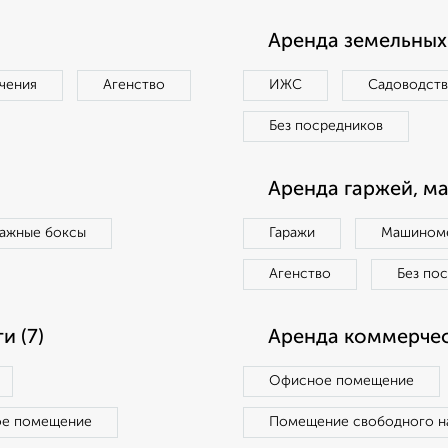
Аренда земельных 
чения
Агенство
ИЖС
Садоводст
Без посредников
Аренда гаржей, м
ражные боксы
Гаражи
Машиноме
Агенство
Без по
 (7)
Аренда коммерчес
Офисное помещение
ое помещение
Помещение свободного н