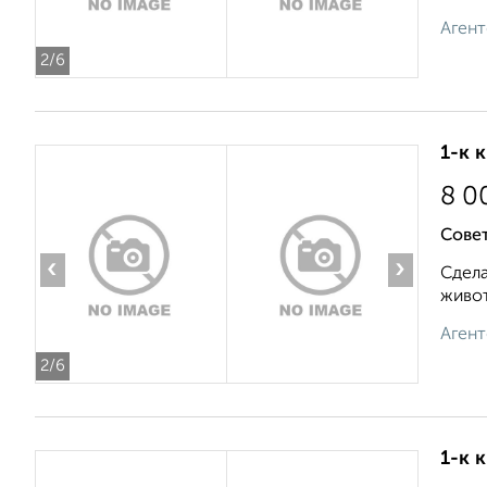
Агент
2
/6
1-к 
8 0
Совет
‹
›
Сдела
живот
Агент
2
/6
1-к 