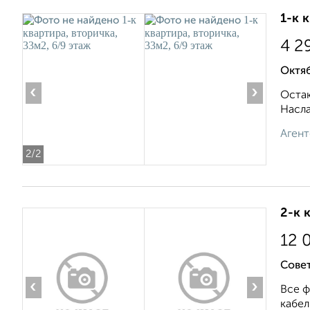
1-к 
4 2
Октяб
‹
›
Остаю
Насла
Агент
2
/2
2-к 
12 
Совет
‹
›
Все ф
кабель