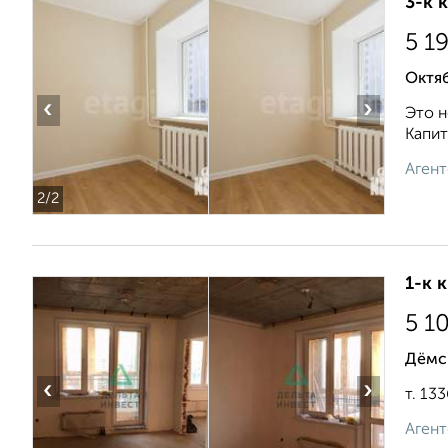
3-к 
5 1
Октяб
‹
›
Это н
Капит
Агент
2
/2
1-к 
5 1
Дёмск
‹
›
т. 13
Агент