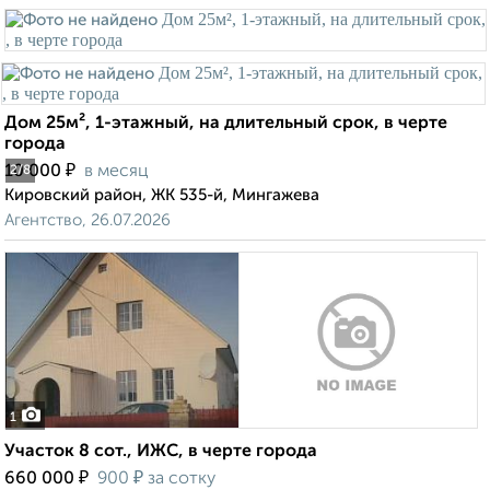
Дом 25м², 1-этажный, на длительный срок, в черте
города
₽
10 000
в месяц
2
/8
Кировский район, ЖК 535-й, Мингажева
Агентство, 26.07.2026
1
Участок 8 сот., ИЖС, в черте города
₽
₽
660 000
900
за сотку