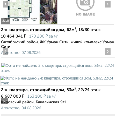
‹
›
2
/10
2-к квартира, строящийся дом, 62м², 13/30 этаж
₽
₽
10 464 041
170 200
за м²
Октябрьский район, ЖК Урман Сити, жилой комплекс Урман
Сити
‹
›
Агентство, 07.08.2026
2-к квартира, строящийся дом, 53м², 22/24 этаж
₽
₽
8 687 000
163 100
за м²
2
/2
Кировский район, Бакалинская 9/1
Агентство, 04.08.2026