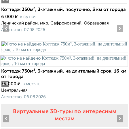
Коттедж 350м², 3-этажный, посуточно, 3 км от города
₽
6 000
в сутки
Ленинский район, мкр. Сафроновский, Образцовая
‹
›
Агентство, 07.08.2026
Коттедж 750м², 3-этажный, на длительный срок, 16 км
от города
₽
34 000
в месяц
2
/8
Центральная
Агентство, 06.08.2026
Виртуальные 3D-туры по интересным
‹
›
местам