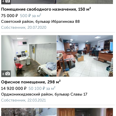
4
Помещение свободного назначения, 150 м²
₽
₽
75 000
500
за м²
Советский район, бульвар Ибрагимова 88
Собственник, 20.07.2020
8
Офисное помещение, 298 м²
₽
₽
14 920 000
50 100
за м²
Орджоникидзевский район, бульвар Славы 17
Собственник, 22.03.2021