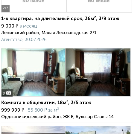
2
/3
1-к квартира, на длительный срок, 36м², 3/9 этаж
₽
9 000
в месяц
Ленинский район, Малая Лесозаводская 2/1
Агентство, 30.07.2026
8
Комната в общежитии, 18м², 3/5 этаж
₽
₽
999 999
55 600
за м²
Орджоникидзевский район, ЖК Е, бульвар Славы 14