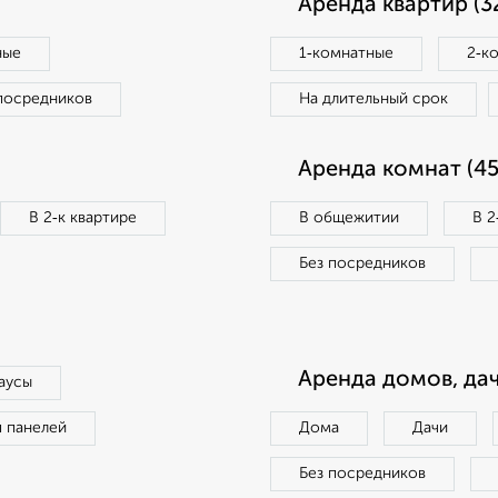
Аренда квартир (3
ные
1‑комнатные
2‑к
посредников
На длительный срок
Аренда комнат (45
В 2‑к квартире
В общежитии
В 2
Без посредников
Аренда домов, дач
аусы
п панелей
Дома
Дачи
Без посредников