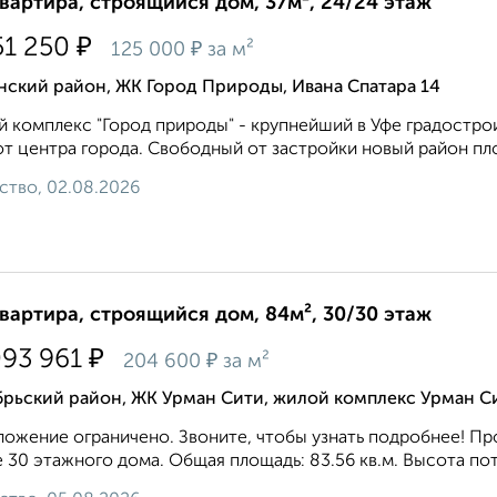
квартира, строящийся дом, 37м², 24/24 этаж
₽
51 250
₽
125 000
за м²
нский район, ЖК Город Природы, Ивана Спатара 14
 комплекс "Город природы" - крупнейший в Уфе градостро
от центра города. Свободный от застройки новый район пло
ство, 02.08.2026
квартира, строящийся дом, 84м², 30/30 этаж
₽
093 961
₽
204 600
за м²
брьский район, ЖК Урман Сити, жилой комплекс Урман С
ожение ограничено. Звоните, чтобы узнать подробнее! Про
 30 этажного дома. Общая площадь: 83.56 кв.м. Высота потол