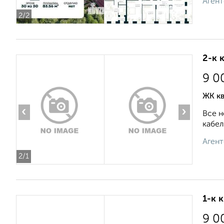
Агент
2
/2
2-к 
9 0
ЖК кв
‹
›
Все н
кабел
Агент
2
/1
1-к 
9 0