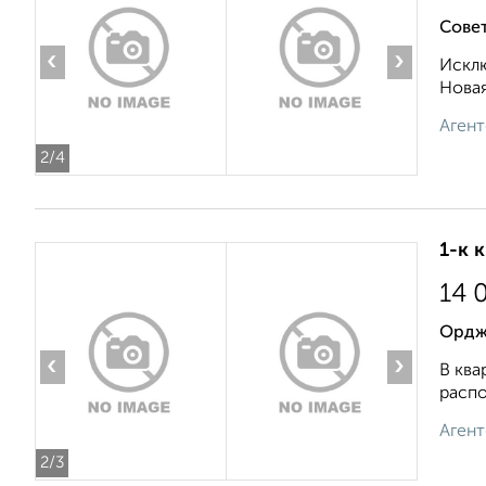
Совет
‹
›
Исклю
Новая
Агент
2
/4
1-к 
14 
Ордж
‹
›
В ква
распо
Агент
2
/3