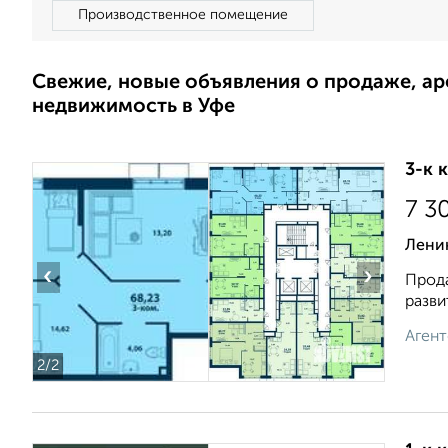
Производственное помещение
Свежие, новые объявления о продаже, а
недвижимость в Уфе
3-к 
7 3
Лени
‹
›
Прода
разви
Агент
2
/2