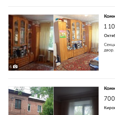
Комн
1 1
Октя
Секци
двор.
6
Комн
700
Киро