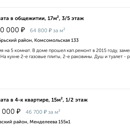
ата в общежитии, 17м², 3/5 этаж
₽
00 000
₽
64 800
за м²
брьский район, Комсомольская 133
я на 5 комнат. В доме прошел кап.ремонт в 2015 году, зам
 На кухне 2-е газовые плиты, 2-е раковины. Душ и туалет - р
ата в 4-к квартире, 15м², 1/2 этаж
₽
 000
₽
46 700
за м²
вский район, Менделеева 155к1