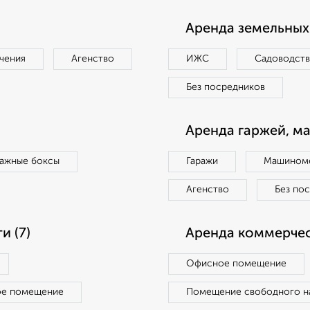
Аренда земельных 
чения
Агенство
ИЖС
Садоводст
Без посредников
Аренда гаржей, м
ражные боксы
Гаражи
Машиноме
Агенство
Без по
 (7)
Аренда коммерчес
Офисное помещение
ое помещение
Помещение свободного н