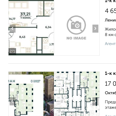
1-к 
4 6
Лени
‹
›
Жилой
8 км 
Агент
2
/1
1-к 
17 
Октя
‹
›
Предл
этаже