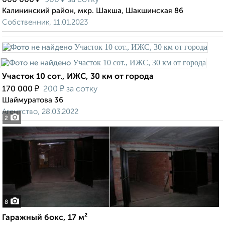
660 000
900
за сотку
Калининский район, мкр. Шакша, Шакшинская 86
Собственник, 11.01.2023
Участок 10 сот., ИЖС, 30 км от города
₽
₽
170 000
200
за сотку
Шаймуратова 36
Агентство, 28.03.2022
2
8
Гаражный бокс, 17 м²