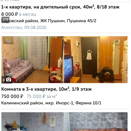
1-к квартира, на длительный срок, 40м², 8/18 этаж
₽
8 000
в месяц
2
/9
Кировский район, ЖК Пушкин, Пушкина 45/2
Агентство, 09.08.2026
8
Комната в 3-к квартире, 10м², 1/9 этаж
₽
₽
750 000
75 000
за м²
Калининский район, мкр. Инорс-1, Ферина 10/1