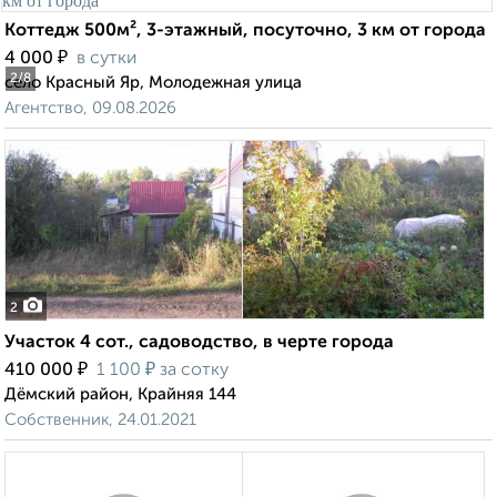
Коттедж 500м², 3-этажный, посуточно, 3 км от города
₽
4 000
в сутки
2
/8
село Красный Яр, Молодежная улица
Агентство, 09.08.2026
2
Участок 4 сот., садоводство, в черте города
₽
₽
410 000
1 100
за сотку
Дёмский район, Крайняя 144
Собственник, 24.01.2021