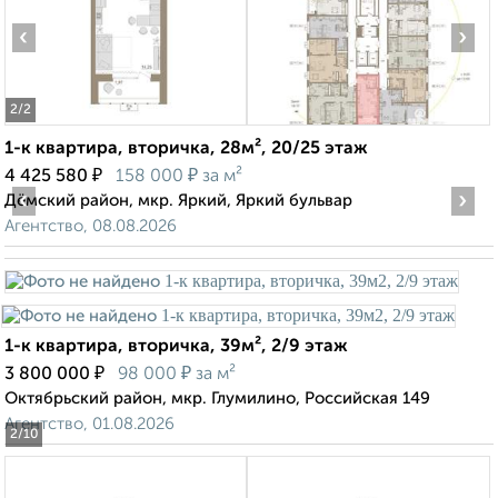
‹
›
2
/2
1-к квартира, вторичка, 28м², 20/25 этаж
₽
₽
4 425 580
158 000
за м²
‹
›
Дёмский район, мкр. Яркий, Яркий бульвар
Агентство, 08.08.2026
1-к квартира, вторичка, 39м², 2/9 этаж
₽
₽
3 800 000
98 000
за м²
Октябрьский район, мкр. Глумилино, Российская 149
Агентство, 01.08.2026
2
/10