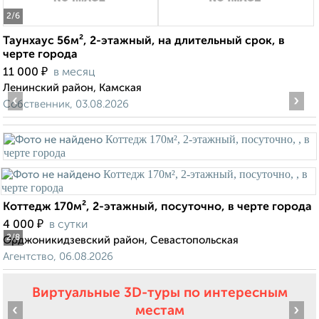
2
/6
Таунхаус 56м², 2-этажный, на длительный срок, в
черте города
₽
11 000
в месяц
Ленинский район, Камская
‹
›
Собственник, 03.08.2026
Коттедж 170м², 2-этажный, посуточно, в черте города
₽
4 000
в сутки
2
/8
Орджоникидзевский район, Севастопольская
Агентство, 06.08.2026
Виртуальные 3D-туры по интересным
‹
›
местам