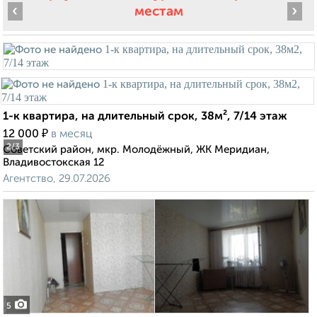
‹
›
местам
1-к квартира, на длительный срок, 38м², 7/14 этаж
₽
12 000
в месяц
2
/3
Советский район, мкр. Молодёжный, ЖК Меридиан,
Владивостокская 12
Агентство, 29.07.2026
5