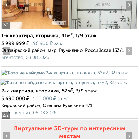
‹
›
2
/2
1-к квартира, вторичка, 41м², 1/9 этаж
₽
₽
3 999 999
96 900
за м²
‹
›
Октябрьский район, мкр. Глумилино, Российская 153/1
Агентство, 08.08.2026
2-к квартира, вторичка, 57м², 3/9 этаж
₽
₽
5 690 000
100 000
за м²
Кировский район, Степана Кувыкина 4/1
Собственник, 08.08.2026
2
/2
Виртуальные 3D-туры по интересным
‹
›
местам