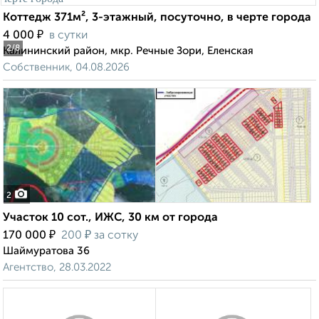
Коттедж 371м², 3-этажный, посуточно, в черте города
₽
4 000
в сутки
2
/8
Калининский район, мкр. Речные Зори, Еленская
Собственник, 04.08.2026
2
Участок 10 сот., ИЖС, 30 км от города
₽
₽
170 000
200
за сотку
Шаймуратова 36
Агентство, 28.03.2022