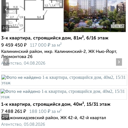
‹
›
2
/2
3-к квартира, строящийся дом, 81м², 6/16 этаж
₽
₽
9 459 450
117 000
за м²
Калининский район, мкр. Калининский-2, ЖК Нью-Йорт,
Лермонтова 26
‹
›
Агентство, 04.08.2026
1-к квартира, строящийся дом, 40м², 15/31 этаж
₽
₽
7 488 261
188 100
за м²
2
/2
Орджоникидзевский район, ЖК 42-й, 42-й квартал
Агентство, 05.08.2026