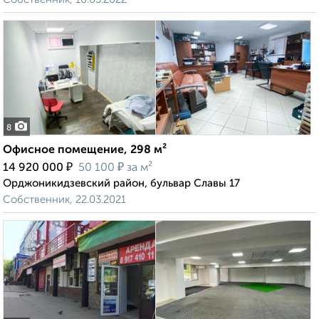
8
Офисное помещение, 298 м²
₽
₽
14 920 000
50 100
за м²
Орджоникидзевский район, бульвар Славы 17
Собственник, 22.03.2021