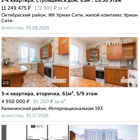
2-к квартира, строящийся дом, 65м², 15/30 этаж
₽
₽
11 249 475
172 900
за м²
Октябрьский район, ЖК Урман Сити, жилой комплекс Урман
Сити
Агентство, 05.08.2026
‹
›
2
/2
3-к квартира, вторичка, 61м², 5/9 этаж
₽
₽
4 950 000
81 200
за м²
Калининский район, Интернациональная 193
Агентство, 30.07.2026