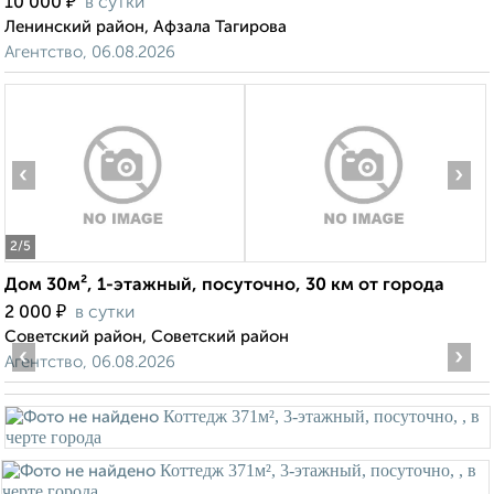
₽
10 000
в сутки
Ленинский район, Афзала Тагирова
Агентство, 06.08.2026
‹
›
2
/5
Дом 30м², 1-этажный, посуточно, 30 км от города
₽
2 000
в сутки
Советский район, Советский район
‹
›
Агентство, 06.08.2026