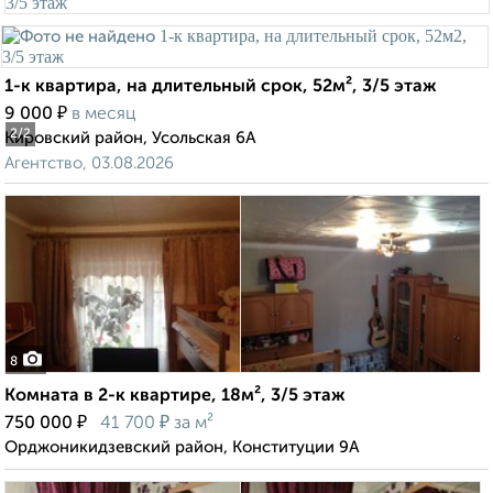
1-к квартира, на длительный срок, 52м², 3/5 этаж
₽
9 000
в месяц
2
/2
Кировский район, Усольская 6А
Агентство, 03.08.2026
8
Комната в 2-к квартире, 18м², 3/5 этаж
₽
₽
750 000
41 700
за м²
Орджоникидзевский район, Конституции 9А