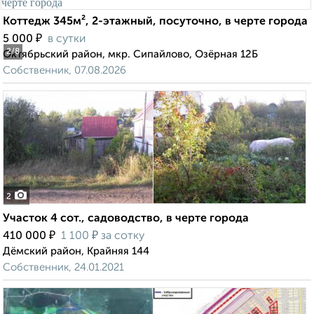
Коттедж 345м², 2-этажный, посуточно, в черте города
₽
5 000
в сутки
2
/8
Октябрьский район, мкр. Сипайлово, Озёрная 12Б
Собственник, 07.08.2026
2
Участок 4 сот., садоводство, в черте города
₽
₽
410 000
1 100
за сотку
Дёмский район, Крайняя 144
Собственник, 24.01.2021