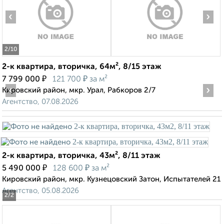
‹
›
2
/10
2-к квартира, вторичка, 64м², 8/15 этаж
₽
₽
7 799 000
121 700
за м²
‹
›
Кировский район, мкр. Урал, Рабкоров 2/7
Агентство, 07.08.2026
2-к квартира, вторичка, 43м², 8/11 этаж
₽
₽
5 490 000
128 600
за м²
Кировский район, мкр. Кузнецовский Затон, Испытателей 21
Агентство, 05.08.2026
2
/2