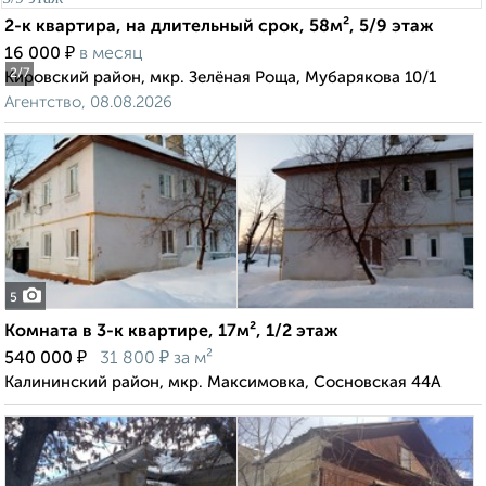
2-к квартира, на длительный срок, 58м², 5/9 этаж
₽
16 000
в месяц
2
/7
Кировский район, мкр. Зелёная Роща, Мубарякова 10/1
Агентство, 08.08.2026
5
Комната в 3-к квартире, 17м², 1/2 этаж
₽
₽
540 000
31 800
за м²
Калининский район, мкр. Максимовка, Сосновская 44А