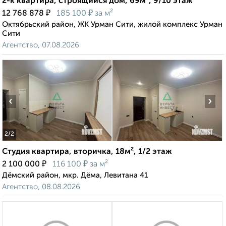
2-к квартира, строящийся дом, 69м², 9/10 этаж
₽
₽
12 768 878
185 100
за м²
Октябрьский район, ЖК Урман Сити, жилой комплекс Урман
Сити
Агентство, 07.08.2026
‹
›
2
/2
Студия квартира, вторичка, 18м², 1/2 этаж
₽
₽
2 100 000
116 100
за м²
Дёмский район, мкр. Дёма, Левитана 41
Агентство, 08.08.2026