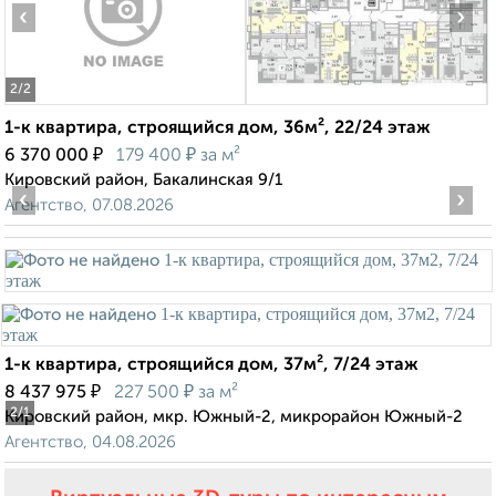
‹
›
2
/2
1-к квартира, строящийся дом, 36м², 22/24 этаж
₽
₽
6 370 000
179 400
за м²
Кировский район, Бакалинская 9/1
‹
›
Агентство, 07.08.2026
1-к квартира, строящийся дом, 37м², 7/24 этаж
₽
₽
8 437 975
227 500
за м²
2
/1
Кировский район, мкр. Южный-2, микрорайон Южный-2
Агентство, 04.08.2026