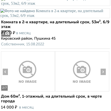
Комната в 2-к квартире, на длительный срок, 53м², 6/9
этаж
₽
4 000
в месяц
8
Кировский район, Пушкина 45
Собственник, 15.08.2022
‹
›
2
/7
Дом 60м², 1-этажный, на длительный срок, в черте
города
₽
14 000
в месяц