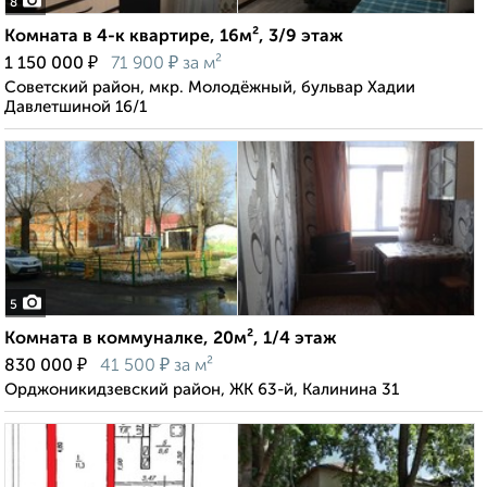
8
Комната в 4-к квартире, 16м², 3/9 этаж
₽
₽
1 150 000
71 900
за м²
Советский район, мкр. Молодёжный, бульвар Хадии
Давлетшиной 16/1
5
Комната в коммуналке, 20м², 1/4 этаж
₽
₽
830 000
41 500
за м²
Орджоникидзевский район, ЖК 63-й, Калинина 31