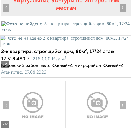
Виртуальные 3D-туры по интересным
‹
›
местам
2-к квартира, строящийся дом, 80м², 17/24 этаж
₽
₽
17 518 480
218 000
за м²
2
/1
Кировский район, мкр. Южный-2, микрорайон Южный-2
Агентство, 07.08.2026
‹
›
2
/2