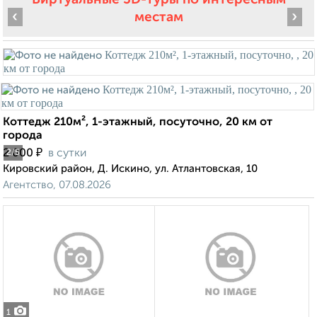
‹
›
местам
Коттедж 210м², 1-этажный, посуточно, 20 км от
города
₽
2 000
в сутки
2
/5
Кировский район, Д. Искино, ул. Атлантовская, 10
Агентство, 07.08.2026
1