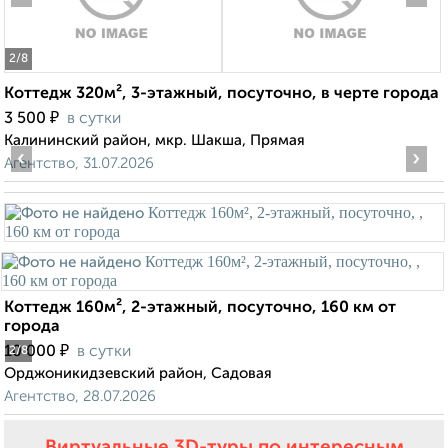
2
/8
Коттедж 320м², 3-этажный, посуточно, в черте города
₽
3 500
в сутки
Калининский район, мкр. Шакша, Прямая
‹
›
Агентство, 31.07.2026
Коттедж 160м², 2-этажный, посуточно, 160 км от
города
₽
10 000
в сутки
2
/8
Орджоникидзевский район, Садовая
Агентство, 28.07.2026
Виртуальные 3D-туры по интересным