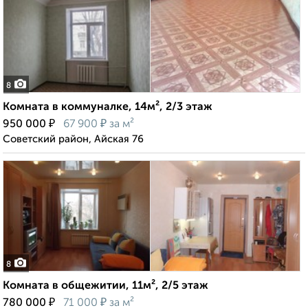
8
Комната в коммуналке, 14м², 2/3 этаж
₽
₽
950 000
67 900
за м²
Советский район, Айская 76
8
Комната в общежитии, 11м², 2/5 этаж
₽
₽
780 000
71 000
за м²