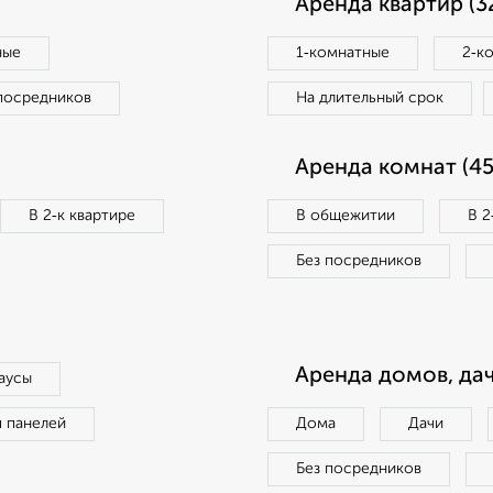
Аренда квартир (3
ные
1‑комнатные
2‑к
посредников
На длительный срок
Аренда комнат (45
В 2‑к квартире
В общежитии
В 2
Без посредников
Аренда домов, дач
аусы
п панелей
Дома
Дачи
Без посредников