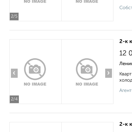
Собст
2
/5
2-к 
12 
Ленин
‹
›
Кварт
холод
Агент
2
/4
2-к 