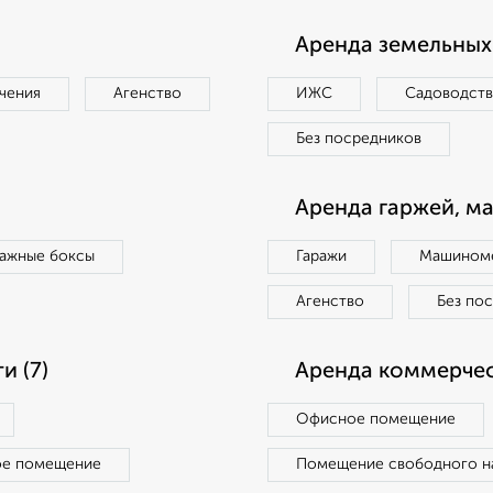
Аренда земельных 
чения
Агенство
ИЖС
Садоводст
Без посредников
Аренда гаржей, м
ражные боксы
Гаражи
Машиноме
Агенство
Без по
 (7)
Аренда коммерчес
Офисное помещение
ое помещение
Помещение свободного н