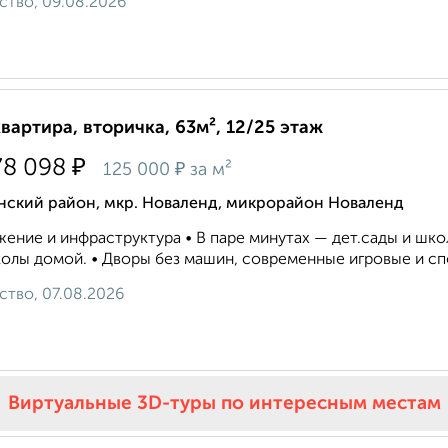
ство, 09.08.2026
квартира, вторичка, 63м², 12/25 этаж
₽
78 098
₽
125 000
за м²
нский район, мкр. Новаленд, микрорайон Новаленд
ение и инфраструктура • В паре минутах — дет.сады и школ
олы домой. • Дворы без машин, современные игровые и сп
ство, 07.08.2026
Виртуальные 3D-туры по интересным местам