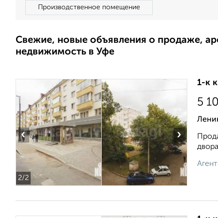
Производственное помещение
Свежие, новые объявления о продаже, а
недвижимость в Уфе
1-к 
5 1
Ленин
‹
›
Прода
двора
Агент
2
/2