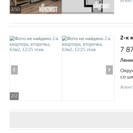
Агент
2
/10
2-к 
7 8
Лени
‹
›
Окруж
со шк
Агент
2
/2