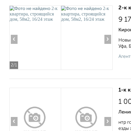
2-к 
9 1
Киров
‹
›
Новый
Уфа, 
Агент
2
/1
1-к 
1 0
Ленин
‹
›
нтр г
езды 