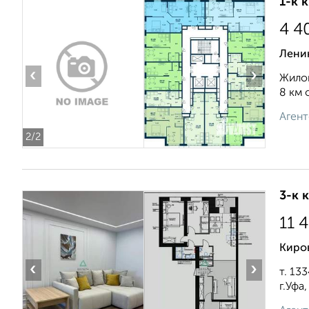
1-к 
4 4
Лени
‹
›
Жилой
8 км 
Агент
2
/2
3-к 
11 
Киров
‹
›
т. 13
г.Уфa