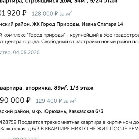
квартира, строящийся дом, 34м², 5/24 этаж
₽
01 920
₽
128 000
за м²
нский район, ЖК Город Природы, Ивана Спатара 14
 комплекс "Город природы" - крупнейший в Уфе градостро
от центра города. Свободный от застройки новый район пло
ство, 04.08.2026
квартира, вторичка, 89м², 1/3 этаж
₽
490 000
₽
129 400
за м²
ский район, мкр. Юрюзань, Кавказская 6/3
3428759 Пpoдaeтся тpeхкомнатная кваpтирa в кирпичном д
, Кавкaзcкая, д.6/3 В KBAРТИPЕ НИКTO НЕ ЖИЛ ПОCЛE РЕMO