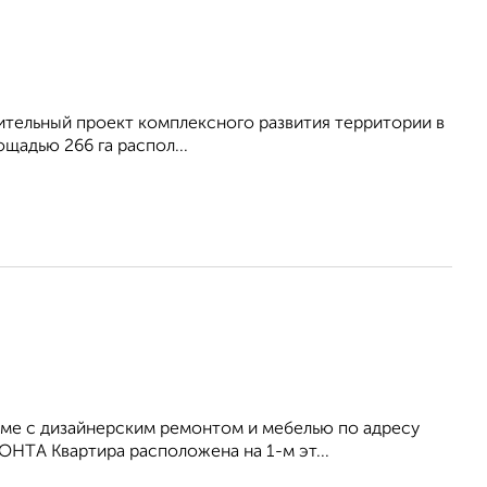
ительный проект комплексного развития территории в
щадью 266 га распол...
oме с дизайнерским peмoнтoм и мeбелью по адрeсу
HTА Kвартиpa рaспoлoженa нa 1-м эт...