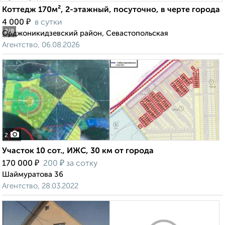
Коттедж 170м², 2-этажный, посуточно, в черте города
₽
4 000
в сутки
2
/8
Орджоникидзевский район, Севастопольская
Агентство, 06.08.2026
2
Участок 10 сот., ИЖС, 30 км от города
₽
₽
170 000
200
за сотку
Шаймуратова 36
Агентство, 28.03.2022