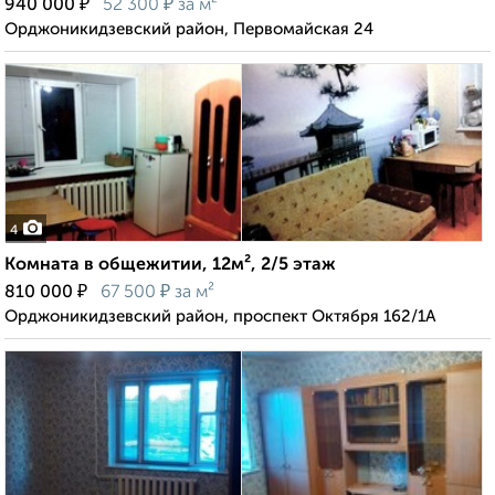
₽
₽
940 000
52 300
за м²
Орджоникидзевский район, Первомайская 24
4
Комната в общежитии, 12м², 2/5 этаж
₽
₽
810 000
67 500
за м²
Орджоникидзевский район, проспект Октября 162/1А