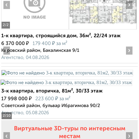
‹
›
2
/2
1-к квартира, строящийся дом, 36м², 22/24 этаж
₽
₽
6 370 000
179 400
за м²
‹
›
Кировский район, Бакалинская 9/1
Агентство, 04.08.2026
3-к квартира, вторичка, 81м², 30/33 этаж
₽
₽
17 998 000
223 600
за м²
Советский район, бульвар Ибрагимова 90/2
Агентство, 05.08.2026
2
/10
Виртуальные 3D-туры по интересным
‹
›
местам