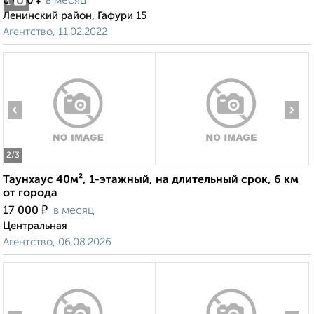
6 000
в месяц
1
Ленинский район, Гафури 15
Агентство, 11.02.2022
‹
›
2
/3
Таунхаус 40м², 1-этажный, на длительный срок, 6 км
от города
₽
17 000
в месяц
Центральная
Агентство, 06.08.2026