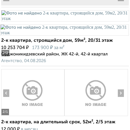
2-к квартира, строящийся дом, 59м², 20/31 этаж
₽
₽
10 253 704
173 900
за м²
2
/2
Орджоникидзевский район, ЖК 42-й, 42-й квартал
Агентство, 04.08.2026
‹
›
2
/1
2-к квартира, на длительный срок, 52м², 2/5 этаж
₽
12 000
в месяц