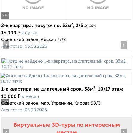
2
/8
2-к квартира, посуточно, 52м², 2/5 этаж
₽
15 000
в сутки
Советский район, Айская 77/2
‹
›
Агентство, 06.08.2026
1-к квартира, на длительный срок, 38м², 10/17 этаж
₽
10 000
в месяц
2
/7
Советский район, мкр. Утренний, Кирова 99/3
Агентство, 05.08.2026
Виртуальные 3D-туры по интересным
‹
›
местам