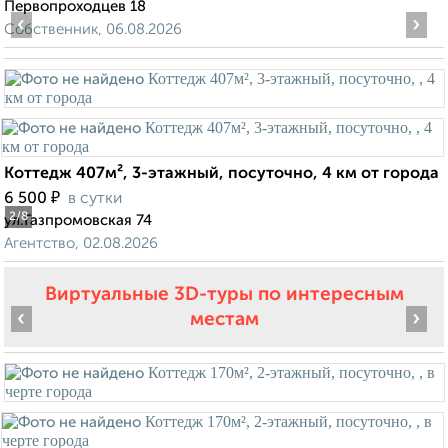
Первопроходцев 18
‹
›
Собственник, 06.08.2026
Коттедж 407м², 3-этажный, посуточно, 4 км от города
₽
6 500
в сутки
2
/8
ул.Газпромовская 74
Агентство, 02.08.2026
Виртуальные 3D-туры по интересным
‹
›
местам