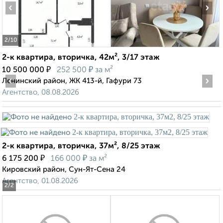
‹
›
2
/10
2-к квартира, вторичка, 42м², 3/17 этаж
₽
₽
10 500 000
252 500
за м²
‹
›
Ленинский район, ЖК 413-й, Гафури 73
Агентство, 08.08.2026
2-к квартира, вторичка, 37м², 8/25 этаж
₽
₽
6 175 200
166 000
за м²
Кировский район, Сун-Ят-Сена 24
Агентство, 01.08.2026
2
/2