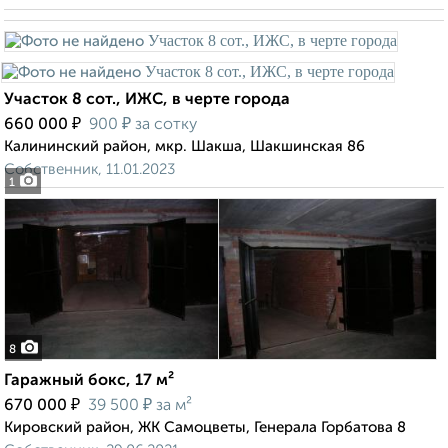
Участок 8 сот., ИЖС, в черте города
₽
₽
660 000
900
за сотку
Калининский район, мкр. Шакша, Шакшинская 86
Собственник, 11.01.2023
1
8
Гаражный бокс, 17 м²
₽
₽
670 000
39 500
за м²
Кировский район, ЖК Самоцветы, Генерала Горбатова 8