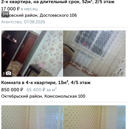
2-к квартира, на длительный срок, 52м², 2/5 этаж
₽
17 000
в месяц
2
/4
Кировский район, Достоевского 106
Агентство, 07.08.2026
3
Комната в 4-к квартире, 13м², 4/5 этаж
₽
₽
850 000
65 400
за м²
Октябрьский район, Комсомольская 100