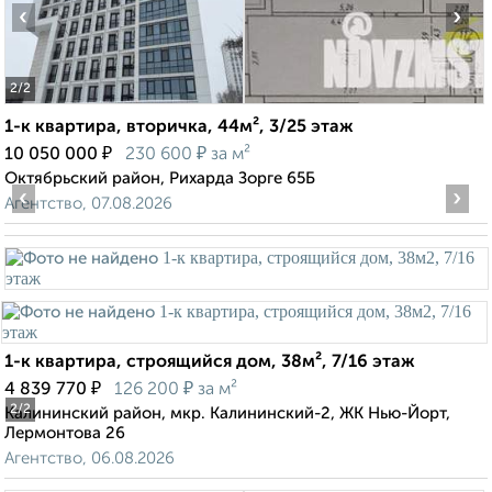
‹
›
2
/2
1-к квартира, вторичка, 44м², 3/25 этаж
₽
₽
10 050 000
230 600
за м²
Октябрьский район, Рихарда Зорге 65Б
‹
›
Агентство, 07.08.2026
1-к квартира, строящийся дом, 38м², 7/16 этаж
₽
₽
4 839 770
126 200
за м²
2
/2
Калининский район, мкр. Калининский-2, ЖК Нью-Йорт,
Лермонтова 26
Агентство, 06.08.2026