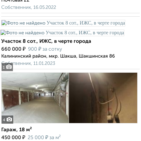
Почтовая 22
Собственник, 16.05.2022
Участок 8 сот., ИЖС, в черте города
₽
₽
660 000
900
за сотку
Калининский район, мкр. Шакша, Шакшинская 86
Собственник, 11.01.2023
1
4
Гараж, 18 м²
₽
₽
450 000
25 000
за м²