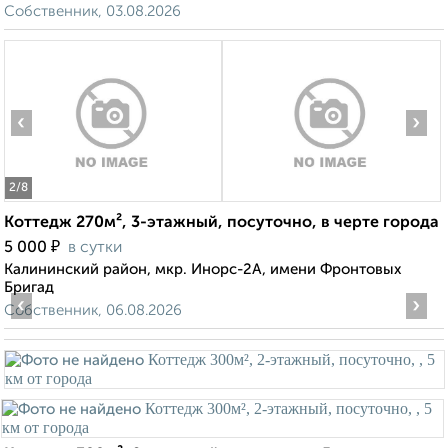
Собственник, 03.08.2026
‹
›
2
/8
Коттедж 270м², 3-этажный, посуточно, в черте города
₽
5 000
в сутки
Калининский район, мкр. Инорс-2А, имени Фронтовых
Бригад
‹
›
Собственник, 06.08.2026