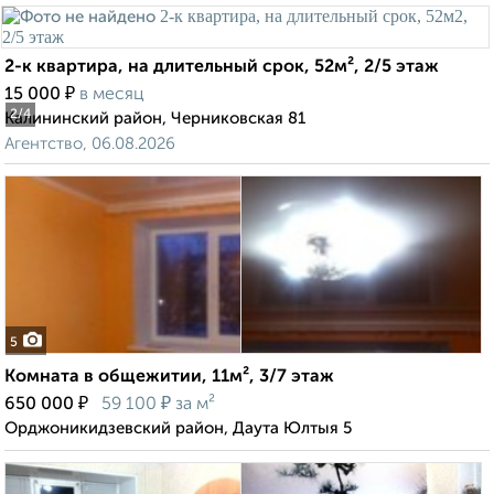
2-к квартира, на длительный срок, 52м², 2/5 этаж
₽
15 000
в месяц
2
/4
Калининский район, Черниковская 81
Агентство, 06.08.2026
5
Комната в общежитии, 11м², 3/7 этаж
₽
₽
650 000
59 100
за м²
Орджоникидзевский район, Даута Юлтыя 5