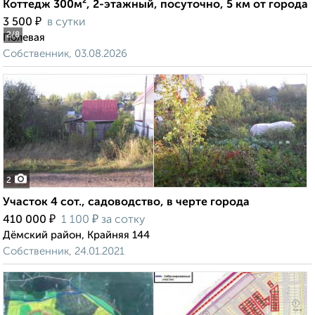
Коттедж 300м², 2-этажный, посуточно, 5 км от города
₽
3 500
в сутки
2
/8
Полевая
Собственник, 03.08.2026
2
Участок 4 сот., садоводство, в черте города
₽
₽
410 000
1 100
за сотку
Дёмский район, Крайняя 144
Собственник, 24.01.2021