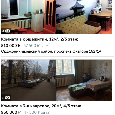
4
Комната в общежитии, 12м², 2/5 этаж
₽
₽
810 000
67 500
за м²
Орджоникидзевский район, проспект Октября 162/1А
8
Комната в 3-к квартире, 20м², 4/5 этаж
₽
₽
950 000
47 500
за м²