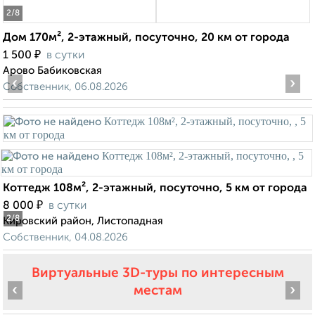
2
/8
Дом 170м², 2-этажный, посуточно, 20 км от города
₽
1 500
в сутки
Арово Бабиковская
‹
›
Собственник, 06.08.2026
Коттедж 108м², 2-этажный, посуточно, 5 км от города
₽
8 000
в сутки
2
/8
Кировский район, Листопадная
Собственник, 04.08.2026
Виртуальные 3D-туры по интересным
‹
›
местам