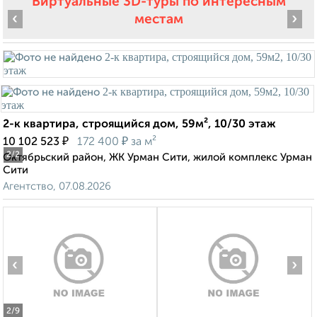
Виртуальные 3D-туры по интересным
‹
›
местам
2-к квартира, строящийся дом, 59м², 10/30 этаж
₽
₽
10 102 523
172 400
за м²
2
/2
Октябрьский район, ЖК Урман Сити, жилой комплекс Урман
Сити
Агентство, 07.08.2026
‹
›
2
/9