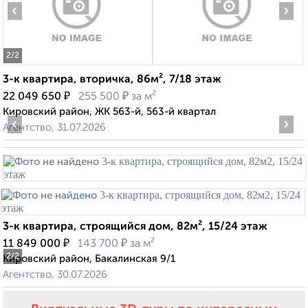
‹
›
2
/2
3-к квартира, вторичка, 86м², 7/18 этаж
₽
₽
22 049 650
255 500
за м²
Кировский район, ЖК 563-й, 563-й квартал
‹
›
Агентство, 31.07.2026
3-к квартира, строящийся дом, 82м², 15/24 этаж
₽
₽
11 849 000
143 700
за м²
2
/2
Кировский район, Бакалинская 9/1
Агентство, 30.07.2026