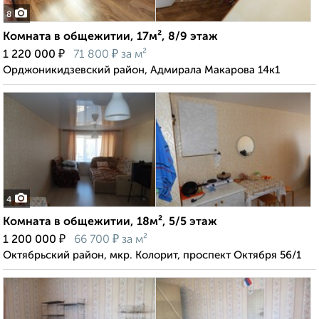
8
Комната в общежитии, 17м², 8/9 этаж
₽
₽
1 220 000
71 800
за м²
Орджоникидзевский район, Адмирала Макарова 14к1
4
Комната в общежитии, 18м², 5/5 этаж
₽
₽
1 200 000
66 700
за м²
Октябрьский район, мкр. Колорит, проспект Октября 56/1