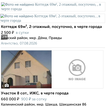
Коттедж 69м², 2-этажный, посуточно, в черте города
₽
2 500
в сутки
2
/8
Дёмский район, мкр. Дёма, Правды
Агентство, 07.08.2026
1
Участок 8 сот., ИЖС, в черте города
₽
₽
660 000
900
за сотку
Калининский район, мкр. Шакша, Шакшинская 86