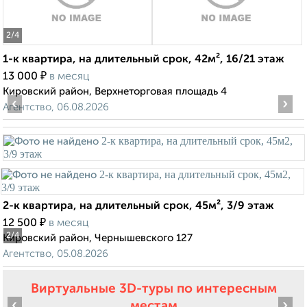
2
/4
1-к квартира, на длительный срок, 42м², 16/21 этаж
₽
13 000
в месяц
Кировский район, Верхнеторговая площадь 4
‹
›
Агентство, 06.08.2026
2-к квартира, на длительный срок, 45м², 3/9 этаж
₽
12 500
в месяц
2
/4
Кировский район, Чернышевского 127
Агентство, 05.08.2026
Виртуальные 3D-туры по интересным
‹
›
местам