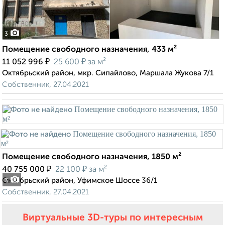
3
Помещение свободного назначения, 433 м²
₽
₽
11 052 996
25 600
за м²
Октябрьский район, мкр. Сипайлово, Маршала Жукова 7/1
Собственник, 27.04.2021
Помещение свободного назначения, 1850 м²
₽
₽
40 755 000
22 100
за м²
Октябрьский район, Уфимское Шоссе 36/1
3
Собственник, 27.04.2021
Виртуальные 3D-туры по интересным