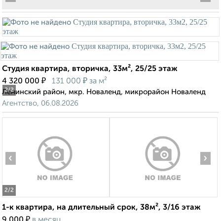
Студия квартира, вторичка, 33м², 25/25 этаж
₽
₽
4 320 000
131 000
за м²
2
/2
Ленинский район, мкр. Новаленд, микрорайон Новаленд
Агентство, 06.08.2026
‹
›
2
/2
1-к квартира, на длительный срок, 38м², 3/16 этаж
₽
9 000
в месяц