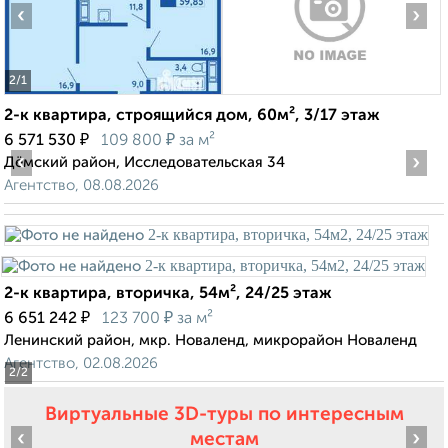
‹
›
2
/1
2-к квартира, строящийся дом, 60м², 3/17 этаж
₽
₽
6 571 530
109 800
за м²
‹
›
Дёмский район, Исследовательская 34
Агентство, 08.08.2026
2-к квартира, вторичка, 54м², 24/25 этаж
₽
₽
6 651 242
123 700
за м²
Ленинский район, мкр. Новаленд, микрорайон Новаленд
Агентство, 02.08.2026
2
/2
Виртуальные 3D-туры по интересным
‹
›
местам