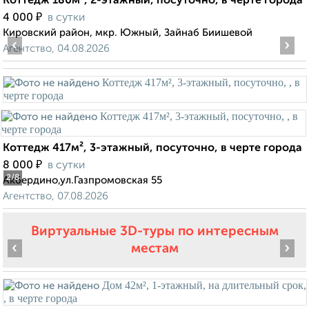
Коттедж 180м², 2-этажный, посуточно, в черте города
₽
4 000
в сутки
Кировский район, мкр. Южный, Зайнаб Биишевой
‹
›
Агентство, 04.08.2026
Коттедж 417м², 3-этажный, посуточно, в черте города
₽
8 000
в сутки
2
/8
Акбердино,ул.Газпромовская 55
Агентство, 07.08.2026
Виртуальные 3D-туры по интересным
‹
›
местам