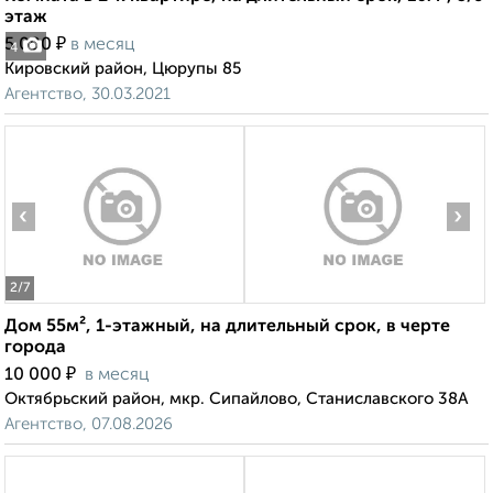
этаж
₽
5 000
в месяц
4
Кировский район, Цюрупы 85
Агентство, 30.03.2021
‹
›
2
/7
Дом 55м², 1-этажный, на длительный срок, в черте
города
₽
10 000
в месяц
Октябрьский район, мкр. Сипайлово, Станиславского 38А
Агентство, 07.08.2026