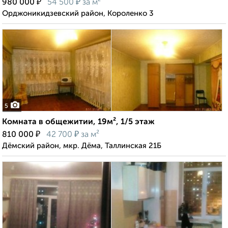
₽
₽
980 000
54 500
за м²
Орджоникидзевский район, Короленко 3
5
Комната в общежитии, 19м², 1/5 этаж
₽
₽
810 000
42 700
за м²
Дёмский район, мкр. Дёма, Таллинская 21Б