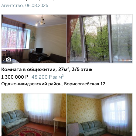
Агентство, 06.08.2026
7
Комната в общежитии, 27м², 3/5 этаж
₽
₽
1 300 000
48 200
за м²
Орджоникидзевский район, Борисоглебская 12