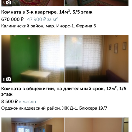
5
Комната в 3-к квартире, 14м², 3/5 этаж
₽
₽
670 000
47 900
за м²
Калининский район, мкр. Инорс-1, Ферина 6
8
Комната в общежитии, на длительный срок, 12м², 1/5
этаж
₽
8 500
в месяц
Орджоникидзевский район, ЖК Д-1, Блюхера 19/7