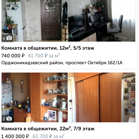
6
Комната в общежитии, 12м², 5/5 этаж
₽
₽
740 000
61 700
за м²
Орджоникидзевский район, проспект Октября 162/1А
2
Комната в общежитии, 22м², 7/9 этаж
₽
₽
1 400 000
63 700
за м²