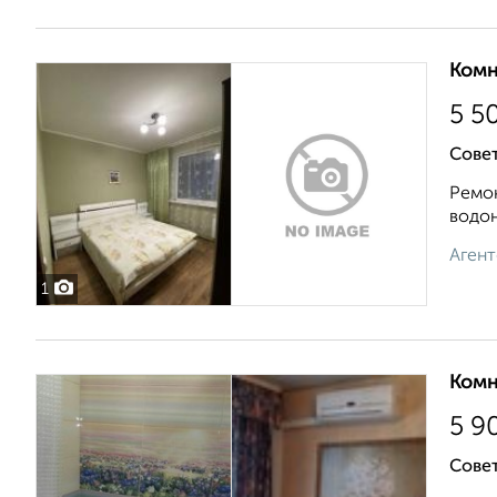
Комн
5 5
Совет
Ремон
водон
Агент
1
Комн
5 9
Совет