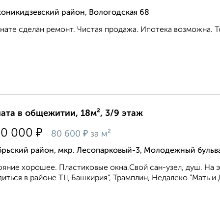
оникидзевский район, Вологодская 68
нате сделан ремонт. Чистая продажа. Ипотека возможна. То
ата в общежитии, 18м², 3/9 этаж
₽
50 000
₽
80 600
за м²
брьский район, мкр. Лесопарковый-3, Молодежный бульв
яние хорошее. Пластиковые окна.Свой сан-узел, душ. На э
иться в районе ТЦ Башкирия", Трамплин, Недалеко "Мать и Д