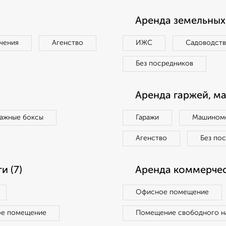
Аренда земельных 
чения
Агенство
ИЖС
Садоводст
Без посредников
Аренда гаржей, м
ражные боксы
Гаражи
Машиноме
Агенство
Без по
 (7)
Аренда коммерчес
Офисное помещение
ое помещение
Помещение свободного н