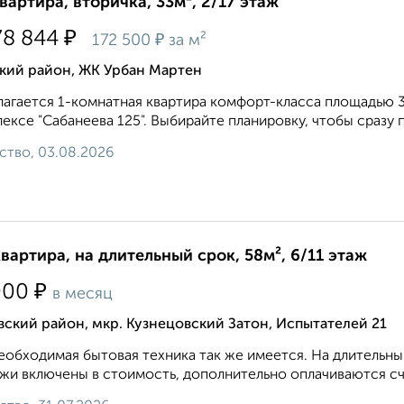
квартира, вторичка, 33м², 2/17 этаж
₽
78 844
₽
172 500
за м²
кий район, ЖК Урбан Мартен
агается 1-комнатная квартира комфорт-класса площадью 32
ексе "Сабанеева 125". Выбирайте планировку, чтобы сразу п
ство, 03.08.2026
квартира, на длительный срок, 58м², 6/11 этаж
₽
000
в месяц
ский район, мкр. Кузнецовский Затон, Испытателей 21
еобходимая бытовая техника так же имеется. На длительн
жи включены в стоимость, дополнительно оплачиваются счётч