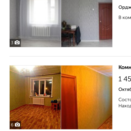
Ордж
В ком
3
Комн
1 4
Октя
Состо
Наход
6