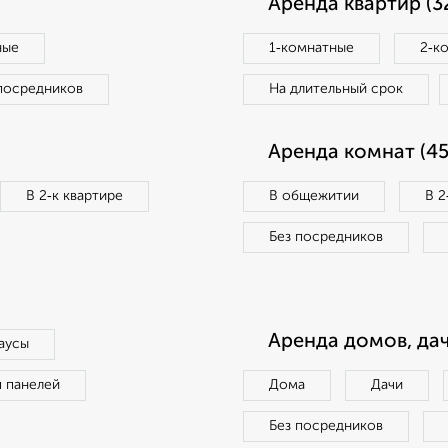
Аренда квартир (3
ные
1‑комнатные
2‑к
посредников
На длительный срок
Аренда комнат (45
В 2‑к квартире
В общежитии
В 2
Без посредников
Аренда домов, дач
аусы
п панелей
Дома
Дачи
Без посредников