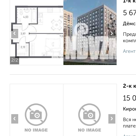
1-к 
5 6
Дёмс
‹
›
Предл
компл
Агент
2
/2
2-к 
15 
Киров
‹
›
Вся н
плате