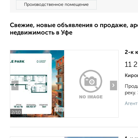
Производственное помещение
Свежие, новые объявления о продаже, а
недвижимость в Уфе
2-к 
11 
Киров
‹
›
Прода
реку.
Агент
2
/10