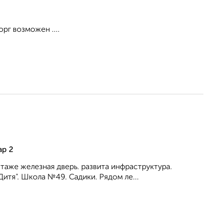
рг возможен ....
ар 2
таже железная дверь. развита инфраструктура.
итя". Школа №49. Садики. Рядом ле...