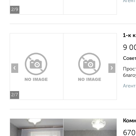
Агент
2
/9
1-к 
9 0
Совет
‹
›
Прост
благо
Агент
2
/7
Комн
670