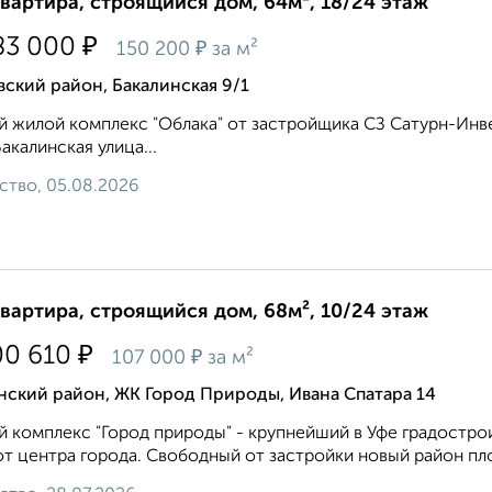
квартира, строящийся дом, 64м², 18/24 этаж
₽
83 000
₽
150 200
за м²
ский район, Бакалинская 9/1
 жилой комплекс "Облака" от застройщика СЗ Сатурн-Инв
Бакалинская улица...
ство, 05.08.2026
квартира, строящийся дом, 68м², 10/24 этаж
₽
00 610
₽
107 000
за м²
нский район, ЖК Город Природы, Ивана Спатара 14
 комплекс "Город природы" - крупнейший в Уфе градостро
от центра города. Свободный от застройки новый район пло