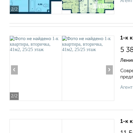
Агент
2
/2
1-к 
5 3
Лени
‹
›
Совре
предл
Агент
2
/2
1-к 