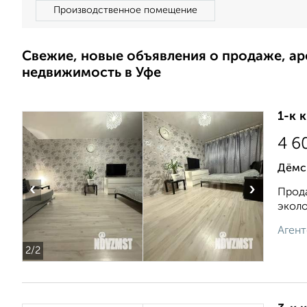
Производственное помещение
Свежие, новые объявления о продаже, а
недвижимость в Уфе
1-к 
4 6
Дёмск
‹
›
Прода
эколо
Агент
2
/2