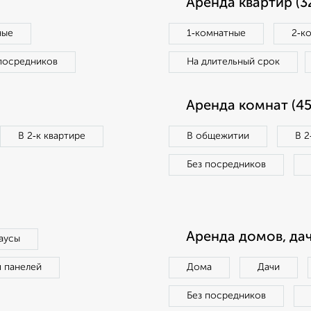
Аренда квартир (3
ные
1‑комнатные
2‑к
посредников
На длительный срок
Аренда комнат (45
В 2‑к квартире
В общежитии
В 2
Без посредников
Аренда домов, дач
аусы
п панелей
Дома
Дачи
Без посредников