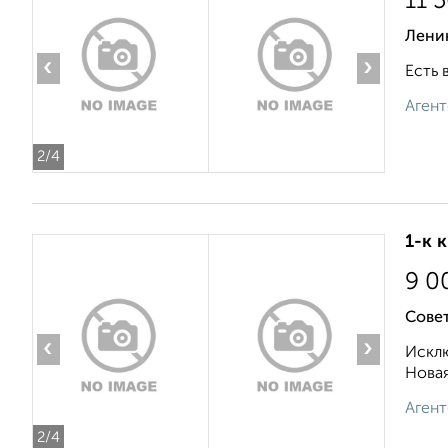
11 
Лени
‹
›
Есть 
Агент
2
/4
1-к 
9 0
Совет
‹
›
Исклю
Новая
Агент
2
/4