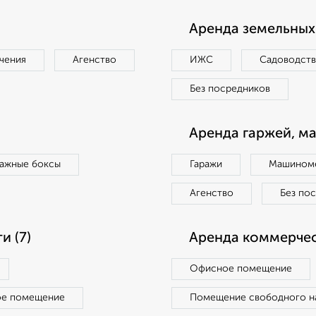
Аренда земельных 
чения
Агенство
ИЖС
Садоводст
Без посредников
Аренда гаржей, м
ражные боксы
Гаражи
Машиноме
Агенство
Без по
 (7)
Аренда коммерчес
Офисное помещение
ое помещение
Помещение свободного н