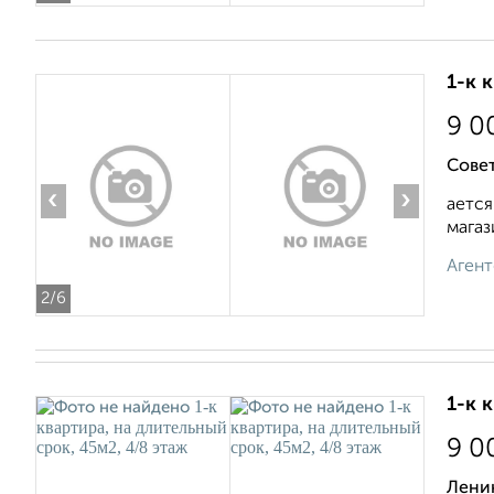
1-к 
9 0
Сове
‹
›
ается
магази
Агент
2
/6
1-к 
9 0
Лени