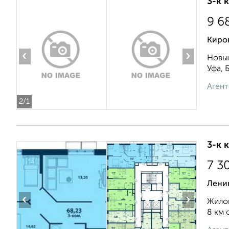
3-к 
9 6
Киров
‹
›
Новый
Уфа, 
Агент
2
/1
3-к 
7 3
Лени
‹
›
Жилой
8 км 