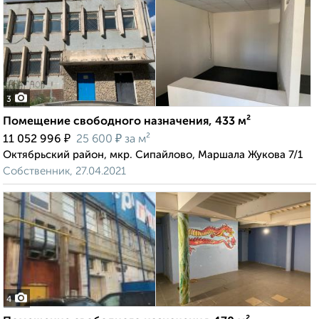
3
Помещение свободного назначения, 433 м²
₽
₽
11 052 996
25 600
за м²
Октябрьский район, мкр. Сипайлово, Маршала Жукова 7/1
Собственник, 27.04.2021
4