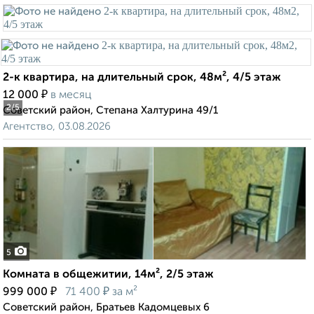
2-к квартира, на длительный срок, 48м², 4/5 этаж
₽
12 000
в месяц
2
/5
Советский район, Степана Халтурина 49/1
Агентство, 03.08.2026
5
Комната в общежитии, 14м², 2/5 этаж
₽
₽
999 000
71 400
за м²
Советский район, Братьев Кадомцевых 6