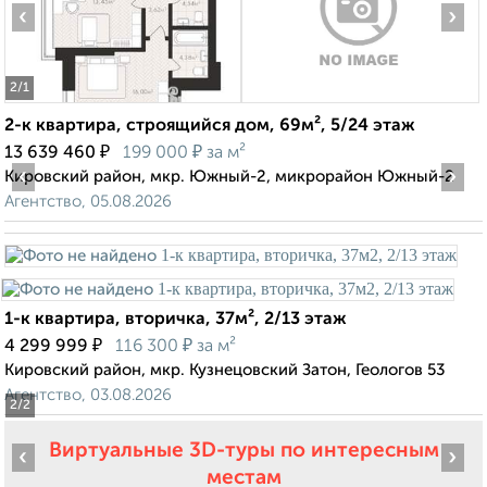
‹
›
2
/1
2-к квартира, строящийся дом, 69м², 5/24 этаж
₽
₽
13 639 460
199 000
за м²
‹
›
Кировский район, мкр. Южный-2, микрорайон Южный-2
Агентство, 05.08.2026
1-к квартира, вторичка, 37м², 2/13 этаж
₽
₽
4 299 999
116 300
за м²
Кировский район, мкр. Кузнецовский Затон, Геологов 53
Агентство, 03.08.2026
2
/2
Виртуальные 3D-туры по интересным
‹
›
местам