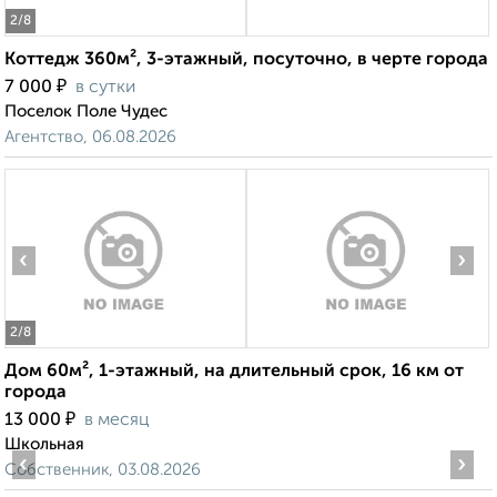
2
/8
Коттедж 360м², 3-этажный, посуточно, в черте города
₽
7 000
в сутки
Поселок Поле Чудес
Агентство, 06.08.2026
‹
›
2
/8
Дом 60м², 1-этажный, на длительный срок, 16 км от
города
₽
13 000
в месяц
Школьная
‹
›
Собственник, 03.08.2026