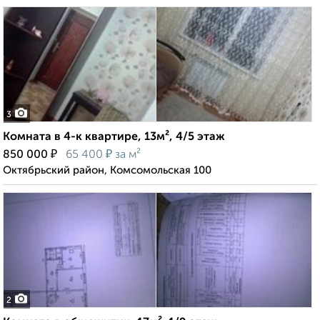
3
Комната в 4-к квартире, 13м², 4/5 этаж
₽
₽
850 000
65 400
за м²
Октябрьский район, Комсомольская 100
2